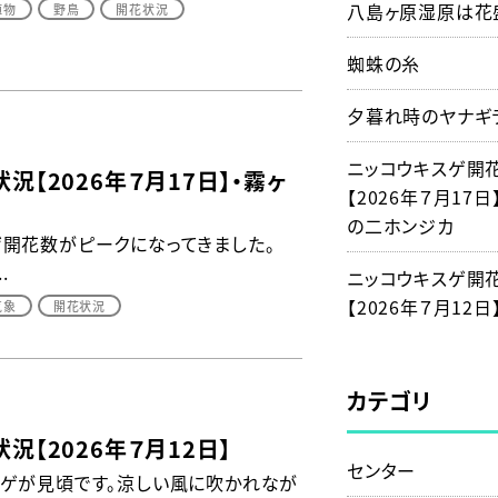
八島ヶ原湿原は花
植物
野鳥
開花状況
蜘蛛の糸
夕暮れ時のヤナギ
ニッコウキスゲ開
況【2026年７月17日】・霧ヶ
【2026年７月17日
の二ホンジカ
開花数がピークになってきました。
.
ニッコウキスゲ開
【2026年７月12日
気象
開花状況
カテゴリ
況【2026年７月12日】
センター
スゲが見頃です。涼しい風に吹かれなが