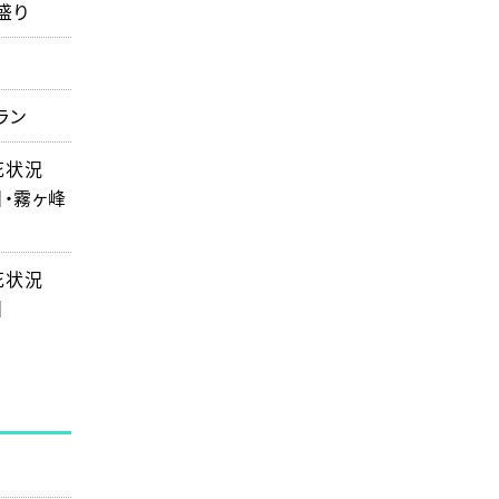
盛り
ラン
花状況
】・霧ヶ峰
花状況
】