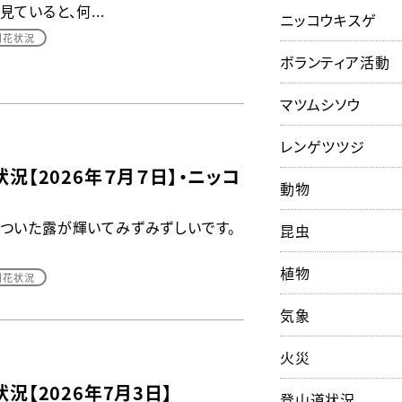
ていると、何...
ニッコウキスゲ
開花状況
ボランティア活動
マツムシソウ
レンゲツツジ
況【2026年７月７日】・ニッコ
動物
ついた露が輝いてみずみずしいです。
昆虫
植物
開花状況
気象
火災
況【2026年7月3日】
登山道状況