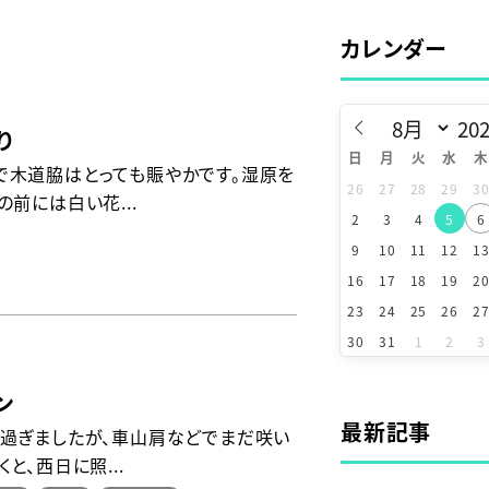
カレンダー
り
日
月
火
水
木
で木道脇はとっても賑やかです。湿原を
26
27
28
29
3
前には白い花...
2
3
4
5
6
9
10
11
12
1
16
17
18
19
2
23
24
25
26
2
30
31
1
2
3
ン
最新記事
過ぎましたが、車山肩などでまだ咲い
と、西日に照...