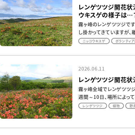
レンゲツツジ開花状況
ウキスゲの様子は…
霧ヶ峰のレンゲツツジです
し掛かってきていますが、離れ
ニッコウキスゲ
ボランティア
2026.06.11
レンゲツツジ開花状況
霧ヶ峰全域でレンゲツツジ
週間～10日、場所によって
レンゲツツジ
植物
野