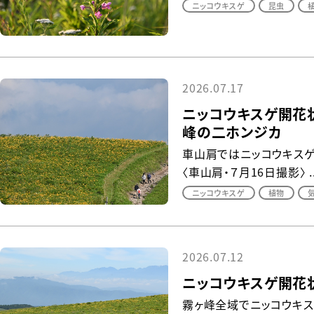
ニッコウキスゲ
昆虫
2026.07.17
ニッコウキスゲ開花状
峰の二ホンジカ
車山肩ではニッコウキスゲ
〈車山肩・７月16日撮影〉 ..
ニッコウキスゲ
植物
2026.07.12
ニッコウキスゲ開花状
霧ヶ峰全域でニッコウキ